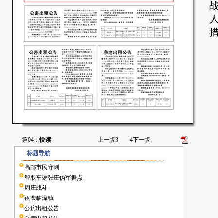
战
第04：
悦读
上一版
3
4
下一版
标题导航
高邮市民守则
智取车逻张庄伪军据点
周庄战斗
夜袭临泽镇
公房出租公告