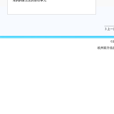
准妈妈要注意的那些事儿‍
3
上一
©
杭州前方信