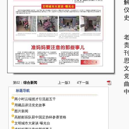
第02：
综合新闻
上一版
3
4
下一版
标题导航
两小时云端揽才引流超五千
用藏品讲活党史故事
图片新闻
高邮邮辰队获中国足协杯参赛资格
文明城市大家谈·曝光台