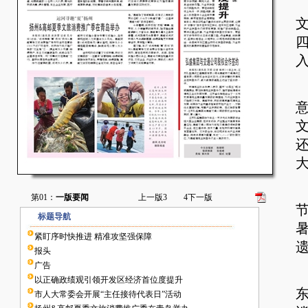
第01：
一版要闻
上一版
3
4
下一版
标题导航
紧盯序时快推进 精准攻坚强保障
报头
广告
以正确政绩观引领开发区经济首位度提升
市人大常委会开展“主任接待代表日”活动