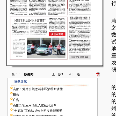
第01：
一版要闻
上一版
3
4
下一版
标题导航
高邮：党建引领激活小区治理新动能
报头
广告
高邮28项应用场景入选扬州清单
“十必联”工作法描绘文明实践新图景