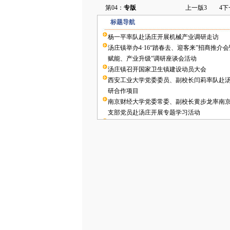
第04：
专版
上一版
3
4
下
标题导航
杨一平率队赴汤庄开展机械产业调研走访
汤庄镇举办4·16“踏春去、迎客来”招商推介
赋能、产业升级”调研座谈会活动
汤庄镇召开国家卫生镇建设动员大会
西安工业大学党委委员、副校长闫莉率队赴
研合作项目
南京财经大学党委常委、副校长黄步龙率南
支部党员赴汤庄开展专题学习活动
汤庄镇政企代表团赴大连理工大学机械工程
作交流洽谈活动
市审批局赴汤庄镇开展重大项目“五证联发”
扬州市老区“三会”乡村振兴联系村集体增收
镇汉留村召开
合作共赢谋未来，绿色转型促发展——汤庄
设及运营项目正式签约
汤庄镇关工委举行“祖国在我心中 爱国从我做
会
汤庄镇举办第四届“水韵汤庄”杯中国象棋比赛